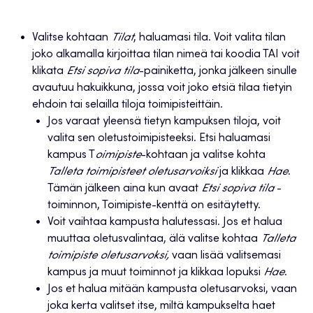
Valitse kohtaan
Tilat
, haluamasi tila. Voit valita tilan
joko alkamalla kirjoittaa tilan nimeä tai koodia TAI voit
klikata
Etsi sopiva tila
-painiketta, jonka jälkeen sinulle
avautuu hakuikkuna, jossa voit joko etsiä tilaa tietyin
ehdoin tai selailla tiloja toimipisteittäin.
Jos varaat yleensä tietyn kampuksen tiloja, voit
valita sen oletustoimipisteeksi. Etsi haluamasi
kampus T
oimipiste
-kohtaan ja valitse kohta
Talleta toimipisteet oletusarvoiksi
ja klikkaa
Hae
.
Tämän jälkeen aina kun avaat
Etsi sopiva tila
-
toiminnon, Toimipiste-kenttä on esitäytetty.
Voit vaihtaa kampusta halutessasi. Jos et halua
muuttaa oletusvalintaa, älä valitse kohtaa
Talleta
toimipiste oletusarvoksi,
vaan lisää valitsemasi
kampus ja muut toiminnot ja klikkaa lopuksi
Hae
.
Jos et halua mitään kampusta oletusarvoksi, vaan
joka kerta valitset itse, miltä kampukselta haet