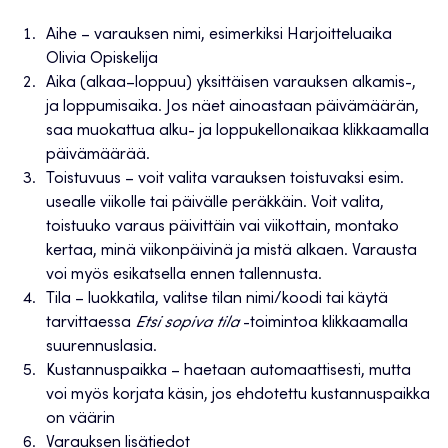
Aihe – varauksen nimi, esimerkiksi Harjoitteluaika
Olivia Opiskelija
Aika (alkaa–loppuu) yksittäisen varauksen alkamis-,
ja loppumisaika. Jos näet ainoastaan päivämäärän,
saa muokattua alku- ja loppukellonaikaa klikkaamalla
päivämäärää.
Toistuvuus – voit valita varauksen toistuvaksi esim.
usealle viikolle tai päivälle peräkkäin. Voit valita,
toistuuko varaus päivittäin vai viikottain, montako
kertaa, minä viikonpäivinä ja mistä alkaen. Varausta
voi myös esikatsella ennen tallennusta.
Tila – luokkatila, valitse tilan nimi/koodi tai käytä
tarvittaessa
Etsi sopiva tila
-toimintoa klikkaamalla
suurennuslasia.
Kustannuspaikka – haetaan automaattisesti, mutta
voi myös korjata käsin, jos ehdotettu kustannuspaikka
on väärin
Varauksen lisätiedot