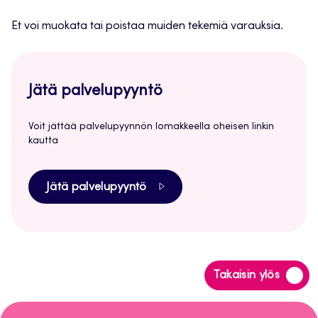
Et voi muokata tai poistaa muiden tekemiä varauksia.
Jätä palvelupyyntö
Voit jättää palvelupyynnön lomakkeella oheisen linkin
kautta
Jätä palvelupyyntö
Siirry
Takaisin ylös
takaisin
sivun