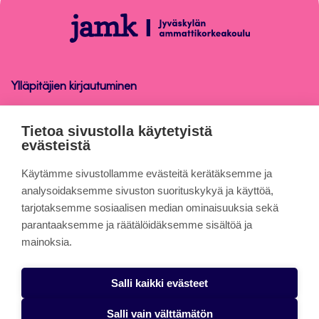
alkuun
Peppi
Ylläpitäjien kirjautuminen
Peppi
Tietoa sivustolla käytetyistä
evästeistä
Tietoa sivuista
Käytämme sivustollamme evästeitä kerätäksemme ja
analysoidaksemme sivuston suorituskykyä ja käyttöä,
tarjotaksemme sosiaalisen median ominaisuuksia sekä
Evästeet
parantaaksemme ja räätälöidäksemme sisältöä ja
Saavutettavuusseloste
mainoksia.
Tietosuojaseloste
Salli kaikki evästeet
Alasottoilmoitus
Salli vain välttämätön