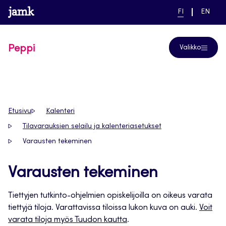
Siirry
www.jamk.fi
linkki pääsivustolle
NYKYINEN
VAIHDA
Help
FI
EN
suoraan
KIELI,
KIELTÄ,
SUOMI
ENGLIS
sisältöön
Peppi
Valikko
Etusivu
Kalenteri
Tilavarauksien selailu ja kalenteriasetukset
Varausten tekeminen
Varausten tekeminen
Tiettyjen tutkinto-ohjelmien opiskelijoilla on oikeus varata
tiettyjä tiloja. Varattavissa tiloissa lukon kuva on auki.
Voit
varata tiloja myös Tuudon kautta
.