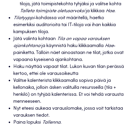
tiloja, jätä toimipistekohta tyhjäksi ja valitse kohta
Talleta toimipiste oletusarvoksi
ja klikkaa
Hae
.
Tilatyyppi
-kohdassa voit määritellä, haetko
esimerkiksi auditorioita tai IT-tiloja vai ihan kaikkia
kampuksen tiloja.
Jätä valinta kohtaan
Tila on vapaa varauksen
ajankohtana
ja käynnistä haku klikkaamalla
Hae
-
painiketta. Tällöin näet ainoastaan ne tilat, jotka ovat
vapaana kyseisenä ajankohtana.
Haku näyttää vapaat tilat. Lukon kuvan tilan perässä
kertoo, ettei ole varausoikeutta
Valitse kalenterista klikkaamalla sopiva päivä ja
kellonaika, jolloin äsken valituilla resursseilla (tila +
henkilö) on tyhjää kalenterissa. Et voi tehdä varausta
menneeseen.
Nyt eteesi aukeaa varauslomake, jossa voit tarkistaa
varauksen tiedot.
Paina lopuksi
Tallenna
.