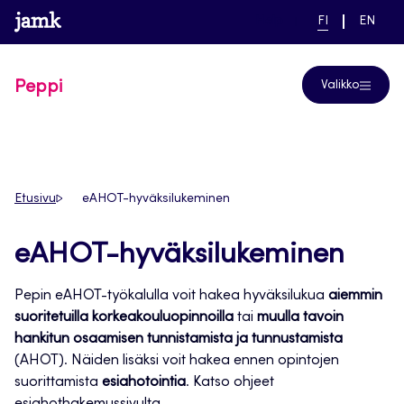
Siirry
www.jamk.fi
linkki pääsivustolle
NYKYINEN
VAIHDA
Help
FI
EN
suoraan
KIELI,
KIELTÄ,
SUOMI
ENGLIS
sisältöön
Peppi
Valikko
Etusivu
eAHOT-hyväksilukeminen
eAHOT-hyväksilukeminen
Pepin eAHOT-työkalulla voit hakea hyväksilukua
aiemmin
suoritetuilla korkeakouluopinnoilla
tai
muulla tavoin
hankitun osaamisen tunnistamista ja tunnustamista
(AHOT). Näiden lisäksi voit hakea ennen opintojen
suorittamista
esiahotointia
. Katso ohjeet