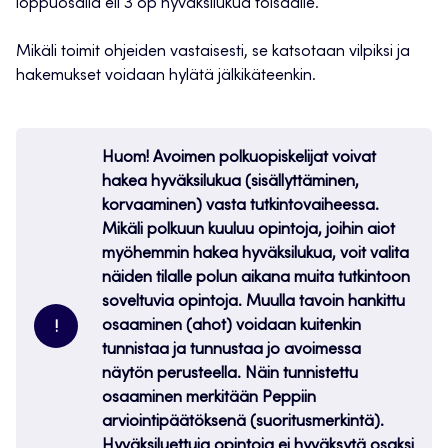
loppuosalla eli 3 op hyväksilukua toisaalle.
Mikäli toimit ohjeiden vastaisesti, se katsotaan vilpiksi ja
hakemukset voidaan hylätä jälkikäteenkin.
Huom! Avoimen polkuopiskelijat voivat
hakea hyväksilukua (sisällyttäminen,
korvaaminen) vasta tutkintovaiheessa.
Mikäli polkuun kuuluu opintoja, joihin aiot
myöhemmin hakea hyväksilukua, voit valita
näiden tilalle polun aikana muita tutkintoon
soveltuvia opintoja. Muulla tavoin hankittu
osaaminen (ahot) voidaan kuitenkin
!
tunnistaa ja tunnustaa jo avoimessa
näytön perusteella. Näin tunnistettu
osaaminen merkitään Peppiin
arviointipäätöksenä (suoritusmerkintä).
Hyväksiluettuja opintoja ei hyväksytä osaksi