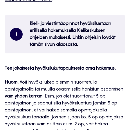
esiahothakemussivulta
.
Kieli- ja viestintäopinnot hyväksiluetaan
erillisellä hakemuksella Kielikeskuksen
!
ohjeiden mukaisesti. Linkin ohjeisiin löydät
tämän sivun alaosasta.
Tee jokaisesta
hyväksilukutapauksesta
oma hakemus.
Huom.
Voit hyväksilukea aiemmin suoritetulla
opintojaksolla tai muulla osaamisella hankitun osaamisen
vain yhden kerran
. Esim. jos olet suorittanut 5 op
opintojakson ja saanut sillä hyväksiluettua Jamkin 5 op
opintojakson, et voi hakea samalla opintojaksolla
hyväksilukua toisaalle. Jos sen sijaan ko. 5 op opintojakso
hyväksiluetaan vain osittain esim. 2 op, voit hakea