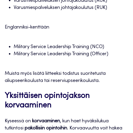
Varusmiespalveluksen johtajakoulutus (AUK)
Varusmiespalveluksen johtajakoulutus (RUK)
Englanniksi-kenttään
Military Service Leadership Training (NCO)
Military Service Leadership Training (Officer)
Muista myös lisätä liitteeksi todistus suoritetusta
aliupseerikoulusta tai reserviupseerikoulusta.
Yksittäisen opintojakson
korvaaminen
Kyseessä on
korvaaminen
, kun haet hyväksilukua
tutkintosi
pakollisiin opintoihin
. Korvaavuutta voit hakea