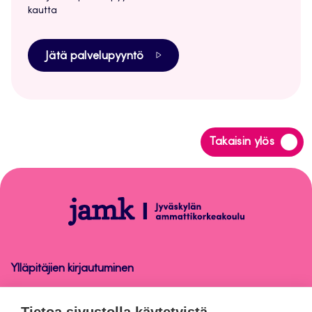
kautta
Jätä palvelupyyntö
Siirry
Takaisin ylös
takaisin
sivun
alkuun
Peppi
Ylläpitäjien kirjautuminen
Peppi