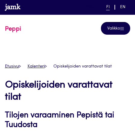
Siirry
www.jamk.fi
linkki pääsivustolle
NYKYINEN
VAIHDA
Help
FI
EN
suoraan
KIELI,
KIELTÄ,
SUOMI
ENGLIS
sisältöön
Peppi
Valikko
Etusivu
Kalenteri
Opiskelijoiden varattavat tilat
Opiskelijoiden varattavat
tilat
Tilojen varaaminen Pepistä tai
Tuudosta