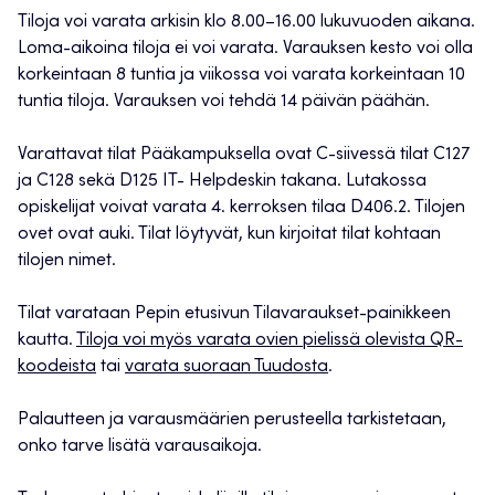
Tiloja voi varata arkisin klo 8.00–16.00 lukuvuoden aikana.
Loma-aikoina tiloja ei voi varata. Varauksen kesto voi olla
korkeintaan 8 tuntia ja viikossa voi varata korkeintaan 10
tuntia tiloja. Varauksen voi tehdä 14 päivän päähän.
Varattavat tilat Pääkampuksella ovat C-siivessä tilat C127
ja C128 sekä D125 IT- Helpdeskin takana. Lutakossa
opiskelijat voivat varata 4. kerroksen tilaa D406.2. Tilojen
ovet ovat auki. Tilat löytyvät, kun kirjoitat tilat kohtaan
tilojen nimet.
Tilat varataan Pepin etusivun Tilavaraukset-painikkeen
kautta.
Tiloja voi myös varata ovien pielissä olevista QR-
koodeista
tai
varata suoraan Tuudosta
.
Palautteen ja varausmäärien perusteella tarkistetaan,
onko tarve lisätä varausaikoja.