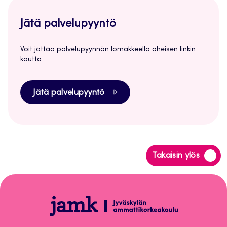
Jätä palvelupyyntö
Voit jättää palvelupyynnön lomakkeella oheisen linkin
kautta
Jätä palvelupyyntö
Siirry
Takaisin ylös
takaisin
sivun
alkuun
Peppi