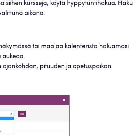
akea siihen kursseja, käytä hyppytuntihakua. Haku
 valittuna aikana.
inäkymässä tai maalaa kalenterista haluamasi
a aukeaa.
n ajankohdan, pituuden ja opetuspaikan