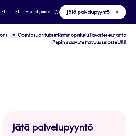
ki pääsivustolle
NYKYINEN
VAIHDA
FI
EN
Etsi ohjeista
Jätä palvelupyyntö
KIELI,
KIELTÄ,
SUOMI
ENGLISH
oni
Opintosuoritukset
Ristiinopiskelu
Tavoiteseuranta
Pepin saavutettavuusseloste
UKK
Jätä palvelupyyntö