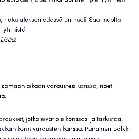
kki toteutuksen ja sen mahdollisten pienryhmien
ä, hakutuloksen edessä on nuoli. Saat nuolta
 ryhmistä.
Lisää
.
 samaan aikaan varaustesi kanssa, näet
sa.
aukset, jotka eivät ole korissasi ja tarkistaa,
kkäin korin varausten kanssa. Punainen palkki