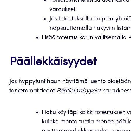
Toteutusriville listautuvat kai
varaukset.
Jos toteutuksella on pienryhmi
napsauttamalla näkyviin listan
Lisää toteutus koriin valitsemalla
+
Päällekkäisyydet
Jos hyppytuntihaun näyttämä luento pidetään
tarkemmat tiedot
Päällekkäisyydet
-sarakkees
Haku käy läpi kaikki toteutuksen var
kuinka monta tuntia menee päälle