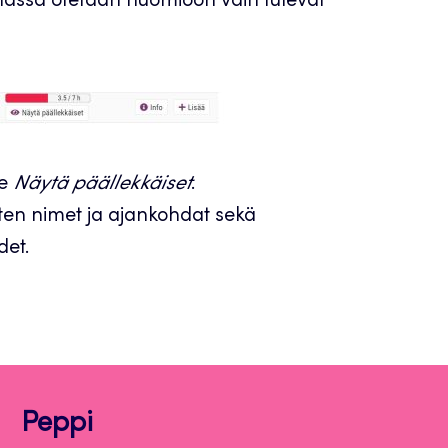
nassa otetaan huomioon vain tulevat
se
Näytä päällekkäiset
.
ten nimet ja ajankohdat sekä
det.
Peppi