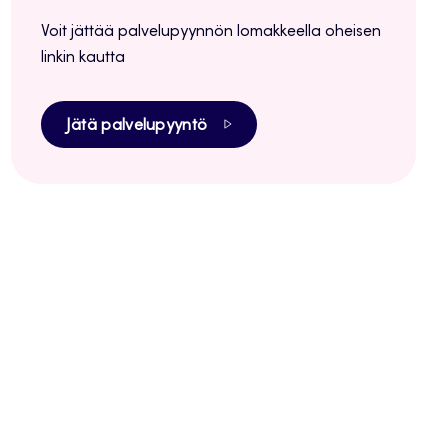
Voit jättää palvelupyynnön lomakkeella oheisen
linkin kautta
Jätä palvelupyyntö