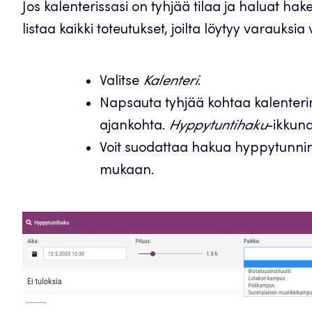
Jos kalenterissasi on tyhjää tilaa ja haluat h
listaa kaikki toteutukset, joilta löytyy varauksia
Valitse
Kalenteri
.
Napsauta tyhjää kohtaa kalenter
ajankohta.
Hyppytuntihaku
-ikkun
Voit suodattaa hakua hyppytunni
mukaan.