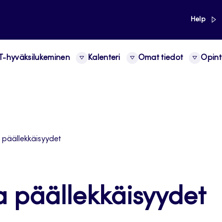
link
Help
-hyväksilukeminen
Kalenteri
Omat tiedot
Opint
 päällekkäisyydet
 päällekkäisyydet