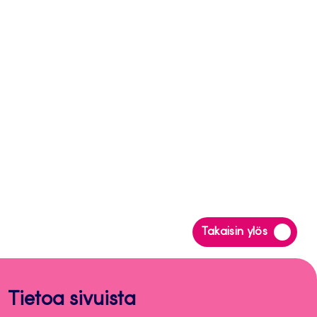
Siirry
Takaisin ylös
takaisin
sivun
alkuun
Tietoa sivuista