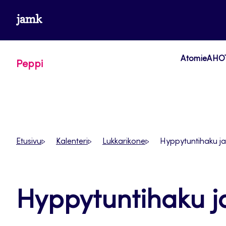
Siirry
www.jamk.fi
suoraan
sisältöön
Atomi
eAHOT
Peppi
Etusivu
Kalenteri
Lukkarikone
Hyppytuntihaku ja
Hyppytuntihaku ja