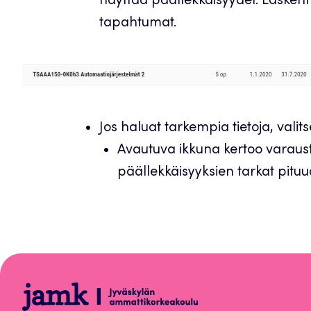
näyttää päällekkäisyydet. Lasken
tapahtumat.
Jos haluat tarkempia tietoja, valit
Avautuva ikkuna kertoo varaus
päällekkäisyyksien tarkat pituu
Peppi