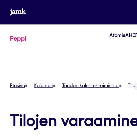
Siirry
www.jamk.fi
suoraan
sisältöön
Atomi
eAHOT
Peppi
Etusivu
Kalenteri
Tuudon kalenteritoiminnot
Til
Tilojen varaamin