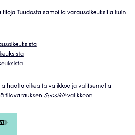
a tiloja Tuudosta samoilla varausoikeuksilla kuin
ausoikeuksista
keuksista
keuksista
alhaalta oikealta valikkoa ja valitsemalla
tä tilavarauksen
Suosikit
-valikkoon.