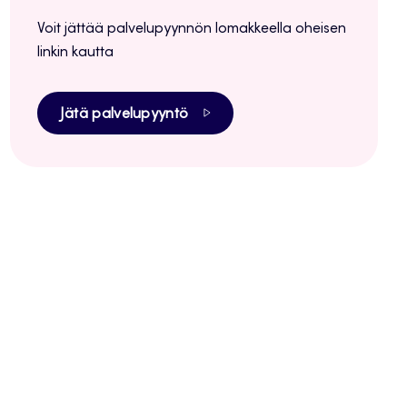
Voit jättää palvelupyynnön lomakkeella oheisen
linkin kautta
Jätä palvelupyyntö