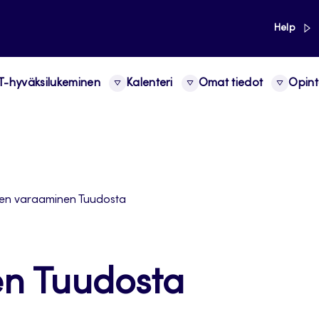
link
Help
-hyväksilukeminen
Kalenteri
Omat tiedot
Opint
ojen varaaminen Tuudosta
en Tuudosta