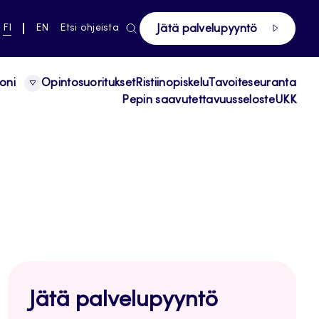
ki pääsivustolle
NYKYINEN
VAIHDA
FI
EN
Etsi ohjeista
Jätä palvelupyyntö
KIELI,
KIELTÄ,
SUOMI
ENGLISH
oni
Opintosuoritukset
Ristiinopiskelu
Tavoiteseuranta
Pepin saavutettavuusseloste
UKK
Jätä palvelupyyntö