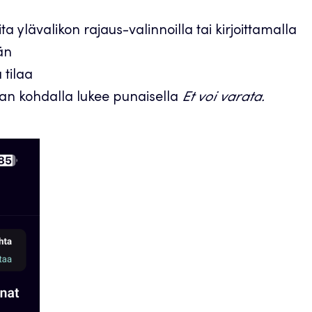
ita ylävalikon rajaus-valinnoilla tai kirjoittamalla
än
 tilaa
tilan kohdalla lukee punaisella
Et voi varata.