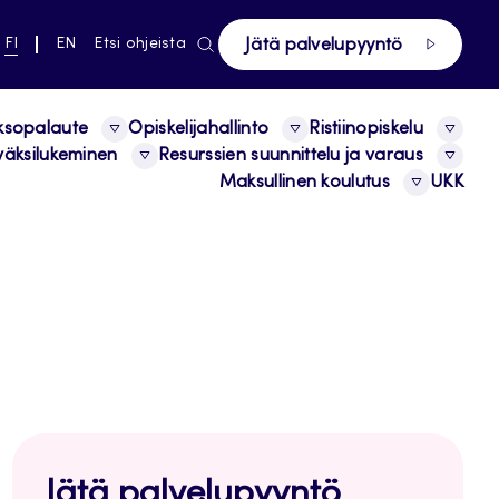
ki pääsivustolle
NYKYINEN
VAIHDA
FI
EN
Etsi ohjeista
Jätä palvelupyyntö
KIELI,
KIELTÄ,
SUOMI
ENGLISH
ksopalaute
Opiskelijahallinto
Ristiinopiskelu
äksilukeminen
Resurssien suunnittelu ja varaus
Maksullinen koulutus
UKK
Jätä palvelupyyntö