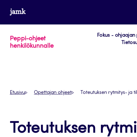
Siirry
www.jamk.fi
suoraan
sisältöön
Fokus - ohjaajan
Peppi-ohjeet
Tietos
henkilökunnalle
Etusivu
Opettajan ohjeet
Toteutuksen rytmitys- ja 
Toteutuksen rytmit