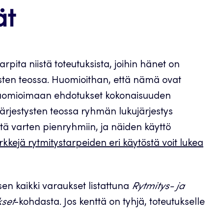
ät
arpita niistä toteutuksista, joihin hänet on
ysten teossa. Huomioithan, että nämä ovat
 huomioimaan ehdotukset kokonaisuuden
ärjestysten teossa ryhmän lukujärjestys
stä varten pienryhmiin, ja näiden käyttö
kkejä rytmitystarpeiden eri käytöstä voit lukea
sen kaikki varaukset listattuna
Rytmitys- ja
set
-kohdasta. Jos kenttä on tyhjä, toteutukselle