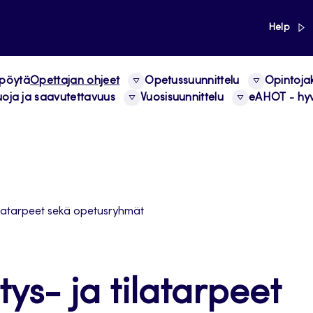
link
Help
 pöytä
Opettajan ohjeet
Opetussuunnittelu
Opintoja
uoja ja saavutettavuus
Vuosisuunnittelu
eAHOT - hyv
tilatarpeet sekä opetusryhmät
ys- ja tilatarpeet