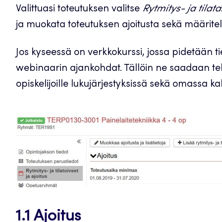
Valittuasi toteutuksen valitse
Rytmitys- ja tilata
ja muokata toteutuksen ajoitusta sekä määritell
Jos kyseessä on verkkokurssi, jossa pidetään t
webinaarin ajankohdat. Tällöin ne saadaan t
opiskelijoille lukujärjestyksissä sekä omassa kal
1.1 Ajoitus