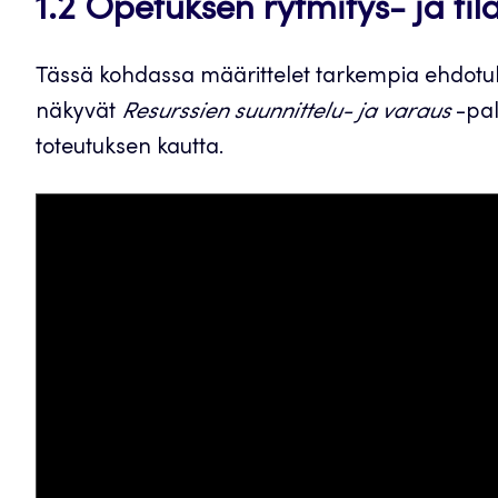
1.2 Opetuksen rytmitys- ja til
Tässä kohdassa määrittelet tarkempia ehdotuksi
näkyvät
Resurssien suunnittelu- ja varaus
-pal
toteutuksen kautta.