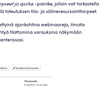
rpveet ja ajoitu
s -painike, jolloin voit tarkastella
ä toteutuksen tila- ja välineresursointitarpeet.
iettyinä ajankohtina webinaareja, ilmoita
ehtyä tilattomina varauksina näkymään
enterissasi.