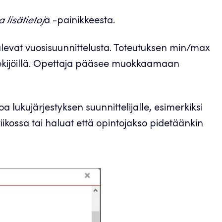
 lisätietoj
a -painikkeesta.
levat vuosisuunnittelusta. Toteutuksen min/max
ekijöillä. Opettaja pääsee muokkaamaan
oa lukujärjestyksen suunnittelijalle, esimerkiksi
 viikossa tai haluat että opintojakso pidetäänkin
: