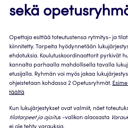
sekä opetusryhm
Opettaja esittää toteutustensa rytmitys- ja tilat
kiinnitetty. Tarpeita hyödynnetään lukujärjest
ehdotuksia. Koulutuskoordinaattorit pyrkivät
kannalta parhaalla mahdollisella tavalla lukuj
etusijalla. Ryhmän voi myös jakaa lukujärjesty
ohjeistetaan kohdassa 2 Opetusryhmät.
Esimer
täältä
Kun lukujärjestykset ovat valmiit, näet toteutuk
tilatarpeet ja ajoitu
s -valikon alaosasta
Varauk
ei ole tehty varauksia.