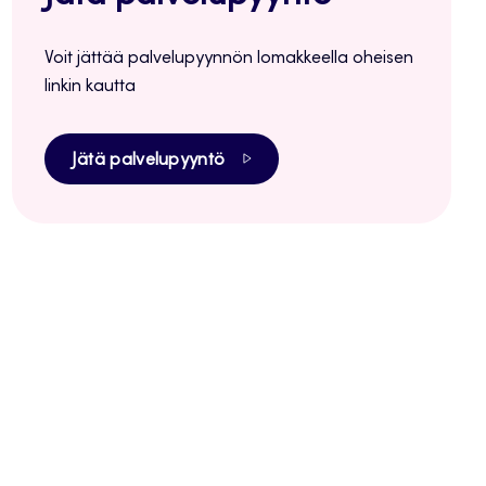
Voit jättää palvelupyynnön lomakkeella oheisen
linkin kautta
Jätä palvelupyyntö