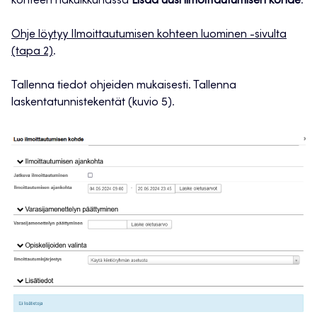
kohteen hakuikkunassa
Lisää uusi ilmoittautumisen kohde
.
Ohje löytyy Ilmoittautumisen kohteen luominen -sivulta
(tapa 2)
.
Tallenna tiedot ohjeiden mukaisesti. Tallenna
laskentatunnistekentät (kuvio 5).