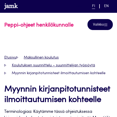
Siirry
www.jamk.fi
linkki pääsivustolle
NYKYINEN
VAIHDA
Help
FI
EN
suoraan
KIELI,
KIELTÄ,
SUOMI
ENGLIS
sisältöön
Peppi-ohjeet henkilökunnalle
Valikko
Etusivu
Maksullinen koulutus
Koulutuksen suunnittelu – suunnittelijan työpöytä
Myynnin kirjanpitotunnisteet ilmoittautumisen kohteelle
Myynnin kirjanpitotunnisteet
ilmoittautumisen kohteelle
Terminologiaa: Käytämme tässä ohjeistuksessa