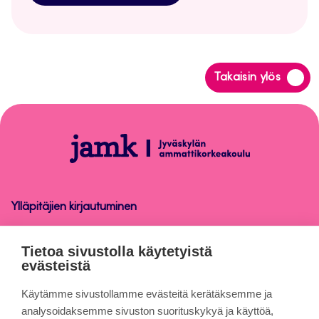
Siirry
Takaisin ylös
takaisin
sivun
alkuun
Peppi-
ohjeet
henkilökunnalle
Ylläpitäjien kirjautuminen
Peppi-ohjeet henkilökunnalle
Tietoa sivustolla käytetyistä
evästeistä
Tietoa sivuista
Käytämme sivustollamme evästeitä kerätäksemme ja
analysoidaksemme sivuston suorituskykyä ja käyttöä,