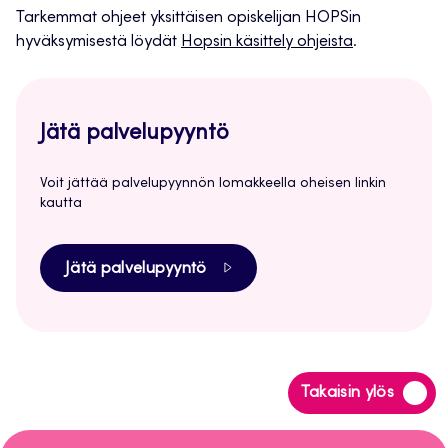
Tarkemmat ohjeet yksittäisen opiskelijan HOPSin
hyväksymisestä löydät
Hopsin käsittely ohjeista
.
Jätä palvelupyyntö
Voit jättää palvelupyynnön lomakkeella oheisen linkin
kautta
Jätä palvelupyyntö
Siirry
Takaisin ylös
takaisin
sivun