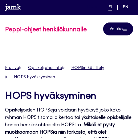
Siirry
www.jamk.fi
linkki pääsivustolle
NYKYINEN
VAIHDA
Help
FI
EN
suoraan
KIELI,
KIELTÄ,
SUOMI
ENGLIS
sisältöön
Peppi-ohjeet henkilökunnalle
Valikko
Etusivu
Opiskelijahallinto
HOPSin käsittely
HOPS hyväksyminen
HOPS hyväksyminen
Opiskelijoiden HOPSeja voidaan hyväksyä joko koko
ryhmän HOPSit samalla kertaa tai yksittäiselle opiskelijalle
hänen henkilökohtaiselta HOPSilta.
Mikäli et pysty
muokkaamaan HOPSia niin tarkasta, että olet