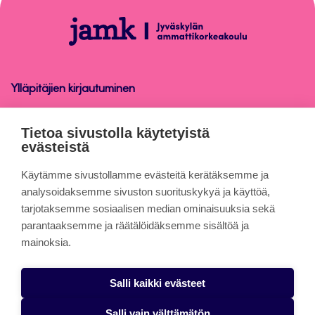
alkuun
Peppi-
ohjeet
henkilökunnalle
Ylläpitäjien kirjautuminen
Peppi-ohjeet henkilökunnalle
Tietoa sivustolla käytetyistä
evästeistä
Tietoa sivuista
Käytämme sivustollamme evästeitä kerätäksemme ja
analysoidaksemme sivuston suorituskykyä ja käyttöä,
tarjotaksemme sosiaalisen median ominaisuuksia sekä
Evästeet
parantaaksemme ja räätälöidäksemme sisältöä ja
Saavutettavuusseloste
mainoksia.
Tietosuojaseloste
Salli kaikki evästeet
Alasottoilmoitus
Salli vain välttämätön