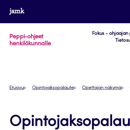
Siirry
www.jamk.fi
suoraan
sisältöön
Fokus - ohjaajan
Peppi-ohjeet
Tietos
henkilökunnalle
Etusivu
Opintojaksopalaute
Opettajan näkymä
Opintojaksopalaut