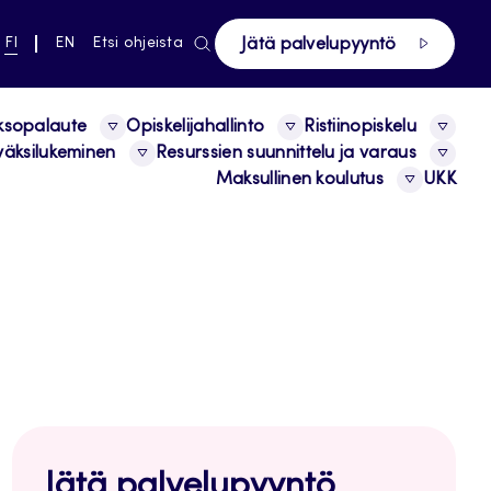
ki pääsivustolle
NYKYINEN
VAIHDA
FI
EN
Etsi ohjeista
Jätä palvelupyyntö
KIELI,
KIELTÄ,
SUOMI
ENGLISH
ksopalaute
Opiskelijahallinto
Ristiinopiskelu
äksilukeminen
Resurssien suunnittelu ja varaus
Maksullinen koulutus
UKK
Jätä palvelupyyntö