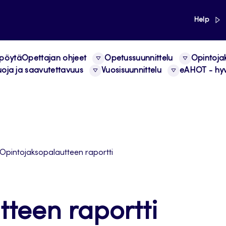
link
Help
 pöytä
Opettajan ohjeet
Opetussuunnittelu
Opintoja
uoja ja saavutettavuus
Vuosisuunnittelu
eAHOT - hyv
Opintojaksopalautteen raportti
teen raportti