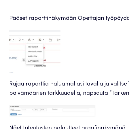
Pääset raporttinäkymään Opettajan työpöydän
Rajaa raporttia haluamallasi tavalla ja valitse 
päivämäärien tarkkuudella, napsauta ”Tarkenn
Näet toteutusten palautteet graafinäkymänä: