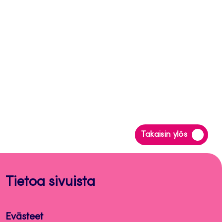
Siirry
Takaisin ylös
takaisin
sivun
alkuun
Tietoa sivuista
Evästeet