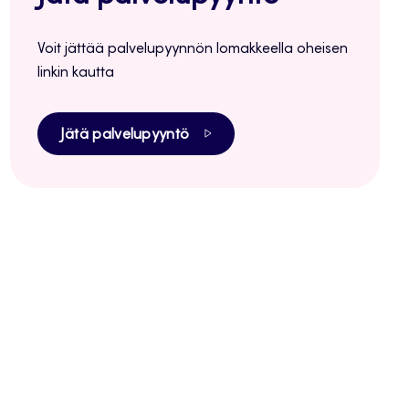
Voit jättää palvelupyynnön lomakkeella oheisen
linkin kautta
Jätä palvelupyyntö