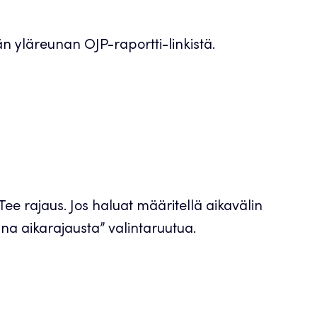
 yläreunan OJP-raportti-linkistä.
Tee rajaus. Jos haluat määritellä aikavälin
a aikarajausta” valintaruutua.