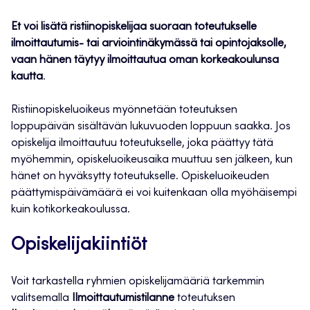
Et voi lisätä ristiinopiskelijaa suoraan toteutukselle
ilmoittautumis- tai arviointinäkymässä tai opintojaksolle,
vaan hänen täytyy ilmoittautua oman korkeakoulunsa
kautta
.
Ristiinopiskeluoikeus myönnetään toteutuksen
loppupäivän sisältävän lukuvuoden loppuun saakka. Jos
opiskelija ilmoittautuu toteutukselle, joka päättyy tätä
myöhemmin, opiskeluoikeusaika muuttuu sen jälkeen, kun
hänet on hyväksytty toteutukselle. Opiskeluoikeuden
päättymispäivämäärä ei voi kuitenkaan olla myöhäisempi
kuin kotikorkeakoulussa.
Opiskelijakiintiöt
Voit tarkastella ryhmien opiskelijamääriä tarkemmin
valitsemalla
Ilmoittautumistilanne
toteutuksen