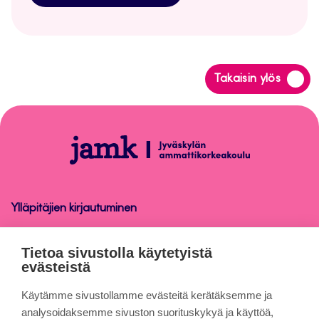
Siirry
Takaisin ylös
takaisin
sivun
alkuun
Peppi-
ohjeet
henkilökunnalle
Ylläpitäjien kirjautuminen
Peppi-ohjeet henkilökunnalle
Tietoa sivustolla käytetyistä
evästeistä
Tietoa sivuista
Käytämme sivustollamme evästeitä kerätäksemme ja
analysoidaksemme sivuston suorituskykyä ja käyttöä,