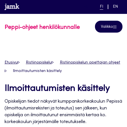
Siirry
www.jamk.fi
linkki pääsivustolle
NYKYINEN
VAIHDA
Help
FI
EN
suoraan
KIELI,
KIELTÄ,
SUOMI
ENGLIS
sisältöön
Peppi-ohjeet henkilökunnalle
Valikko
Etusivu
Ristiinopiskelu
Ristiinopiskelun opettajan ohjeet
Ilmoittautumisten käsittely
Ilmoittautumisten käsittely
Opiskelijan tiedot näkyvät kumppanikorkeakoulun Pepissä
(ilmoittautumisrekisteri ja toteutus) sen jälkeen, kun
opiskelija on ilmoittautunut ensimmäistä kertaa ko.
korkeakoulun järjestämälle toteutukselle.