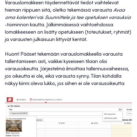
Varauslomakkeen täydennettävät tiedot vaihtelevat
hieman riippuen siitä, oletko tekemässä varausta
Avaa
oma kalenteri
vai
Suunnittele ja tee opetuksen varauksia
-toiminnon kautta. Jälkimmäisessä vaihtoehdossa
lomakkeeseen on lisätty opetukseen (toteutukset, ryhmät)
ja varausten julkaisuun liittyvät kentät.
Huom! Pääset tekemään varauslomakkeella varausta
tallentamiseen asti, vaikkei kyseiseen tilaan olisi
varausoikeutta. Järjestelmä ilmoittaa tallennusvaiheessa,
jos oikeutta ei ole, eikä varausta synny. Tilan kohdalla
näkyy kiinni oleva lukko, jos siihen ei ole varausoikeutta: