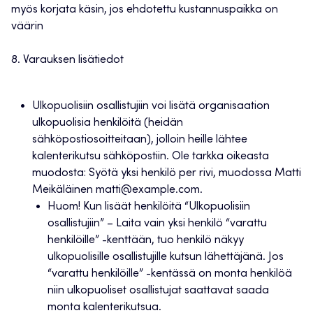
myös korjata käsin, jos ehdotettu kustannuspaikka on
väärin
8. Varauksen lisätiedot
Ulkopuolisiin osallistujiin voi lisätä organisaation
ulkopuolisia henkilöitä (heidän
sähköpostiosoitteitaan), jolloin heille lähtee
kalenterikutsu sähköpostiin. Ole tarkka oikeasta
muodosta: Syötä yksi henkilö per rivi, muodossa Matti
Meikäläinen matti@example.com.
Huom! Kun lisäät henkilöitä “Ulkopuolisiin
osallistujiin” – Laita vain yksi henkilö “varattu
henkilöille” -kenttään, tuo henkilö näkyy
ulkopuolisille osallistujille kutsun lähettäjänä. Jos
“varattu henkilöille” -kentässä on monta henkilöä
niin ulkopuoliset osallistujat saattavat saada
monta kalenterikutsua.