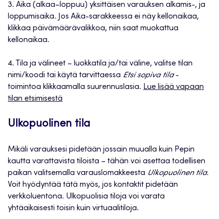
3. Aika (alkaa–loppuu) yksittäisen varauksen alkamis-, ja
loppumisaika. Jos Aika-sarakkeessa ei näy kellonaikaa,
klikkaa päivämäärävalikkoa, niin saat muokattua
kellonaikaa.
4. Tila ja välineet – luokkatila ja/tai väline, valitse tilan
nimi/koodi tai käytä tarvittaessa
Etsi sopiva tila
-
toimintoa klikkaamalla suurennuslasia.
Lue lisää vapaan
tilan etsimisestä
Ulkopuolinen tila
Mikäli varauksesi pidetään jossain muualla kuin Pepin
kautta varattavista tiloista – tähän voi asettaa todellisen
paikan valitsemalla varauslomakkeesta
Ulkopuolinen tila
.
Voit hyödyntää tätä myös, jos kontaktit pidetään
verkkoluentona. Ulkopuolisia tiloja voi varata
yhtäaikaisesti toisin kuin virtuaalitiloja.