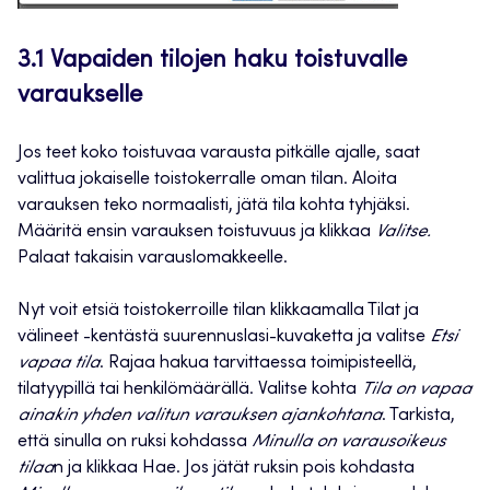
3.1 Vapaiden tilojen haku toistuvalle
varaukselle
Jos teet koko toistuvaa varausta pitkälle ajalle, saat
valittua jokaiselle toistokerralle oman tilan. Aloita
varauksen teko normaalisti, jätä tila kohta tyhjäksi.
Määritä ensin varauksen toistuvuus ja klikkaa
Valitse.
Palaat takaisin varauslomakkeelle.
Nyt voit etsiä toistokerroille tilan klikkaamalla Tilat ja
välineet -kentästä suurennuslasi-kuvaketta ja valitse
Etsi
vapaa tila
. Rajaa hakua tarvittaessa toimipisteellä,
tilatyypillä tai henkilömäärällä. Valitse kohta
Tila on vapaa
ainakin yhden valitun varauksen ajankohtana
. Tarkista,
että sinulla on ruksi kohdassa
Minulla on varausoikeus
tilaa
n ja klikkaa Hae. Jos jätät ruksin pois kohdasta