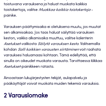
toistuvana varauksena ja haluat muokata kaikkia
toistokertoja, valitse
Muokkaa kaikkia toistokertoja
-
painike.
Varauksen päättymisaika ei oletuksena muutu, jos muutat
sen alkamisaikaa. Jos taas haluat säilyttää varauksen
keston, vaikka alkamisaika muuttuu, valitse kalenterin
Asetukset
-valikosta
Säilytä varauksen kesto
. Valitsemalla
kohdan
Salli kaikkien varausten siirtäminen
voit raahata
varauksesi haluamaasi kohtaan. Tämä edellyttää, että
sinulla on oikeudet muokata varausta. Tarvittaessa klikkaa
Asetukset
-painikkeen ratasta.
Ainoastaan lukujärjestysten tekijät, aulapalvelu ja
pääkäyttäjät voivat muokata muiden tekemiä varauksia.
2 Varauslomake