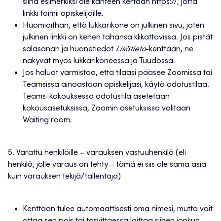
siinä esimerkiksi ole kahteen kertaan https://, jotta
linkki toimii opiskelijoille.
Huomioithan, että lukkarikone on julkinen sivu, joten
julkinen linkki on kenen tahansa klikattavissa. Jos pistät
salasanan ja huonetiedot
Lisätieto
-kenttään, ne
näkyvät myös lukkarikoneessa ja Tuudossa.
Jos haluat varmistaa, että tilaasi pääsee Zoomissa tai
Teamsissa ainoastaan opiskelijasi, käytä odotustilaa.
Teams-kokouksessa odotustila asetetaan
kokousasetuksissa, Zoomin asetuksissa valitaan
Waiting room.
5. Varattu henkilöille – varauksen vastuuhenkilö (eli
henkilö, jolle varaus on tehty – tämä ei siis ole sama asia
kuin varauksen tekijä/tallentaja)
Kenttään tulee automaattisesti oma nimesi, mutta voit
ottaa sen pois tai tarvittaessa laittaa siihen jonkun