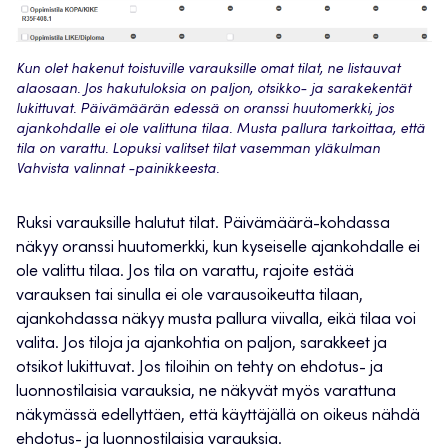
Kun olet hakenut toistuville varauksille omat tilat, ne listauvat
alaosaan. Jos hakutuloksia on paljon, otsikko- ja sarakekentät
lukittuvat. Päivämäärän edessä on oranssi huutomerkki, jos
ajankohdalle ei ole valittuna tilaa. Musta pallura tarkoittaa, että
tila on varattu. Lopuksi valitset tilat vasemman yläkulman
Vahvista valinnat -painikkeesta.
Ruksi varauksille halutut tilat. Päivämäärä-kohdassa
näkyy oranssi huutomerkki, kun kyseiselle ajankohdalle ei
ole valittu tilaa. Jos tila on varattu, rajoite estää
varauksen tai sinulla ei ole varausoikeutta tilaan,
ajankohdassa näkyy musta pallura viivalla, eikä tilaa voi
valita. Jos tiloja ja ajankohtia on paljon, sarakkeet ja
otsikot lukittuvat. Jos tiloihin on tehty on ehdotus- ja
luonnostilaisia varauksia, ne näkyvät myös varattuna
näkymässä edellyttäen, että käyttäjällä on oikeus nähdä
ehdotus- ja luonnostilaisia varauksia.