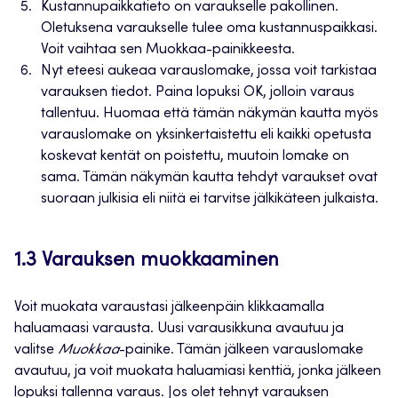
Kustannupaikkatieto on varaukselle pakollinen.
Oletuksena varaukselle tulee oma kustannuspaikkasi.
Voit vaihtaa sen Muokkaa-painikkeesta.
Nyt eteesi aukeaa varauslomake, jossa voit tarkistaa
varauksen tiedot. Paina lopuksi OK, jolloin varaus
tallentuu. Huomaa että tämän näkymän kautta myös
varauslomake on yksinkertaistettu eli kaikki opetusta
koskevat kentät on poistettu, muutoin lomake on
sama. Tämän näkymän kautta tehdyt varaukset ovat
suoraan julkisia eli niitä ei tarvitse jälkikäteen julkaista.
1.3 Varauksen muokkaaminen
Voit muokata varaustasi jälkeenpäin klikkaamalla
haluamaasi varausta. Uusi varausikkuna avautuu ja
valitse
Muokkaa
-painike. Tämän jälkeen varauslomake
avautuu, ja voit muokata haluamiasi kenttiä, jonka jälkeen
lopuksi tallenna varaus. Jos olet tehnyt varauksen