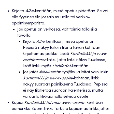
Kirjoita
Aihe
-kenttään, missä opetus pidetään. Se voi
olla fyysinen tila jossain muualla tai verkko-
oppimisympäristö.
Jos opetus on verkossa, voit toimia tällaisilla
tavoilla:
Kirjoita
Aihe
-kenttään, missä opetus on.
Pepissä näkyy tällöin tilana tähän kohtaan
kirjoittamasi paikka. Lisää
Karttalinkki ja www-
osoitteeseen
linkki. Jotta linkki näkyy Tuudossa,
lisää linkki myös
Lisätiedot
-kenttään.
Jos jätät
Aihe
-kentän tyhjäksi ja laitat vain linkin
Karttalinkki ja www-osoite
-kohtaan, linkki
näkyy suoraan painikkeena Tuudossa. Pepissä
ei näy tilatietoa suoraan kalenterissa, mutta
varausta klikkaamalla selviää osoite
Kopioi
Karttalinkki tai muu www-osoite
-kenttään
esimerkiksi Zoom-linkki. Tarkista kopioimasi linkki, jottei