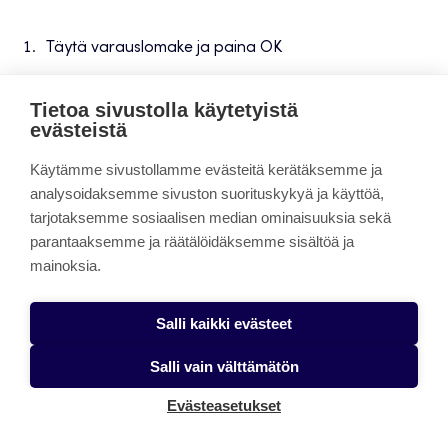
Täytä varauslomake ja paina OK
Tietoa sivustolla käytetyistä
evästeistä
Käytämme sivustollamme evästeitä kerätäksemme ja
analysoidaksemme sivuston suorituskykyä ja käyttöä,
tarjotaksemme sosiaalisen median ominaisuuksia sekä
parantaaksemme ja räätälöidäksemme sisältöä ja
mainoksia.
Salli kaikki evästeet
Vapaan ajan haussa voi muuttaa varauksen statusta.
Salli vain välttämätön
Tarkista, että se on
Julkaistu
, jolloin varaus näkyy kaikille
Evästeasetukset
käyttäjille. Jos muutat vapaan ajan haussa varauksen
tilaa, se pitää sen samana kaikissa muissakin