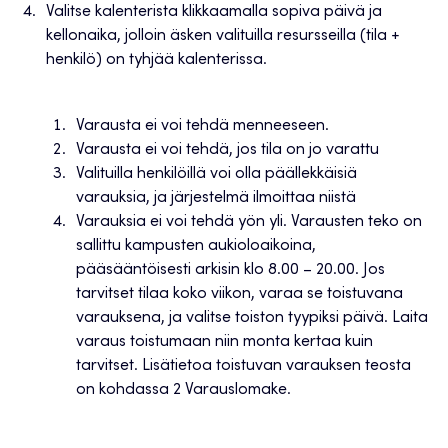
Valitse kalenterista klikkaamalla sopiva päivä ja
kellonaika, jolloin äsken valituilla resursseilla (tila +
henkilö) on tyhjää kalenterissa.
Varausta ei voi tehdä menneeseen.
Varausta ei voi tehdä, jos tila on jo varattu
Valituilla henkilöillä voi olla päällekkäisiä
varauksia, ja järjestelmä ilmoittaa niistä
Varauksia ei voi tehdä yön yli. Varausten teko on
sallittu kampusten aukioloaikoina,
pääsääntöisesti arkisin klo 8.00 – 20.00. Jos
tarvitset tilaa koko viikon, varaa se toistuvana
varauksena, ja valitse toiston tyypiksi päivä. Laita
varaus toistumaan niin monta kertaa kuin
tarvitset. Lisätietoa toistuvan varauksen teosta
on kohdassa 2 Varauslomake.