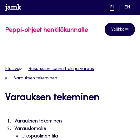
Siirry
www.jamk.fi
linkki pääsivustolle
NYKYINEN
VAIHDA
Help
FI
EN
suoraan
KIELI,
KIELTÄ,
SUOMI
ENGLIS
sisältöön
Peppi-ohjeet henkilökunnalle
Valikko
Etusivu
Resurssien suunnittelu ja varaus
Varauksen tekeminen
Varauksen tekeminen
Varauksen tekeminen
Varauslomake
Ulkopuolinen tila