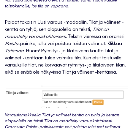
Voit valita tilan edessä olevasta ruksista saman tilan kaikille
toistokerroille, jos tila on vapaana.
Palaat takaisin Uusi varaus -modaaliin. Tilat ja välineet -
kenttä on tyhjä, sen alapuolella on teksti,
Tilat on
määritelty varauskohtaisesti
. Tekstin vieressä on oranssi
Poista
-painike, jolla voi poistaa toiston valinnat. Klikkaa
Tallenna
. Huom! Rytmitys- ja tilatoiveen kautta Tilat ja
välineet -kenttään tulee valmiiksi tila. Kun etsit toistuville
varauksille tilat, ne korvaavat rytmitys- ja tilatoiveen tilan,
eikä se enää ole näkyvissä Tilat ja välineet -kentässä.
Varauslomakkeella Tilat ja välineet kenttä on tyhjä ja kentän
alapuolella on teksti Tilat on määritelty varauskohtaisesti.
Oranssista Poista-painikkeesta voit poistaa toistuvat valinnat