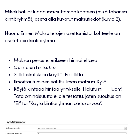
Mikäli haluat luoda maksuttoman kohteen (mikä tahansa
kiintiöryhmä), aseta alla kuvatut maksutiedot (kuvio 2).
Huom. Ennen Maksutietojen asettamista, kohteelle on
asetettava kiintiöryhmä.
Maksun peruste: erikseen hinnoiteltava
Opintojen hinta: 0 e
Salli laskutuksen käyttö: Ei sallittu
Ilmoittautuminen sallittu ilman maksua: Kyllä
Käytä kiinteää hintaa yritykselle: Halutusti → Huom!
Tätä ominaisuutta ei ole testattu, joten suositus on
”Ei” tai ”Käytä kiintiöryhmän oletusarvoa”.