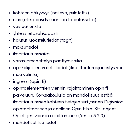
kohteen näkyvyys (näkyvä, piilotettu).
nimi (ellei periydy suoraan toteutukselta)
vastuuhenkilö
yhteystietosähköposti
halutut luokittelutiedot (tagit)
maksutiedot
ilmoittautumisaika
varasijamenettelyn päättymisaika
opiskelijoiden valintatiedot (ilmoittautumisjärjestys vai
muu valinta)
ingressi (opin.fi)
opintoelementtien viennin rajoittaminen opin.fi
palveluun. Korkeakoululla on mahdollisuus estää
ilmoittautumisen kohteen tietojen siirtyminen Digivision
opintoaltaaseen ja edelleen Opin.fi:hin. Kts. ohjeet
Opintojen viennin rajoittaminen (Versio 5.2.0).
mahdolliset lisätiedot