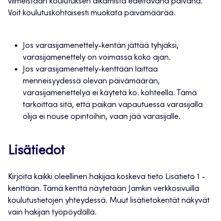
viimeistään koulutuksen alkamista edeltävänä päivänä.
Voit koulutuskohtaisesti muokata päivämäärää.
Jos varasijamenettely-kentän jättää tyhjäksi,
varasijamenettely on voimassa koko ajan.
Jos varasijamenettely-kenttään laittaa
menneisyydessä olevan päivämäärän,
varasijamenettelyä ei käytetä ko. kohteella. Tämä
tarkoittaa sitä, että paikan vapautuessa varasijalla
olija ei nouse opintoihin, vaan jää varasijalle.
Lisätiedot
Kirjoita kaikki oleellinen hakijaa koskeva tieto Lisätieto 1 -
kenttään. Tämä kenttä näytetään Jamkin verkkosivuilla
koulutustietojen yhteydessä. Muut lisätietokentät näkyvät
vain hakijan työpöydällä.