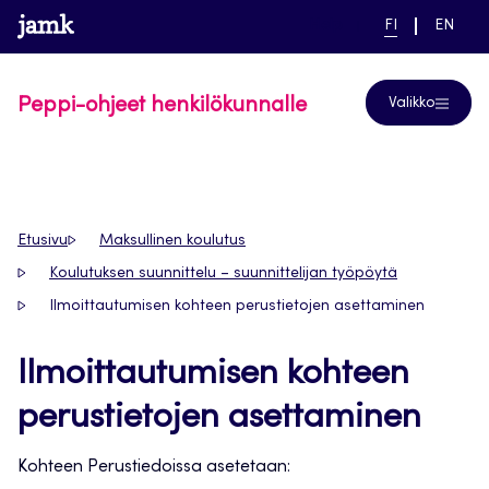
Siirry
www.jamk.fi
linkki pääsivustolle
NYKYINEN
VAIHDA
Help
FI
EN
suoraan
KIELI,
KIELTÄ,
SUOMI
ENGLIS
sisältöön
Peppi-ohjeet henkilökunnalle
Valikko
Etusivu
Maksullinen koulutus
Koulutuksen suunnittelu – suunnittelijan työpöytä
Ilmoittautumisen kohteen perustietojen asettaminen
Ilmoittautumisen kohteen
perustietojen asettaminen
Kohteen Perustiedoissa asetetaan: