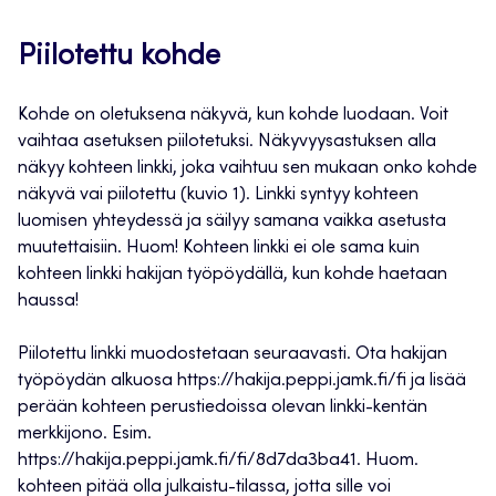
Piilotettu kohde
Kohde on oletuksena näkyvä, kun kohde luodaan. Voit
vaihtaa asetuksen piilotetuksi. Näkyvyysastuksen alla
näkyy kohteen linkki, joka vaihtuu sen mukaan onko kohde
näkyvä vai piilotettu (kuvio 1). Linkki syntyy kohteen
luomisen yhteydessä ja säilyy samana vaikka asetusta
muutettaisiin. Huom! Kohteen linkki ei ole sama kuin
kohteen linkki hakijan työpöydällä, kun kohde haetaan
haussa!
Piilotettu linkki muodostetaan seuraavasti. Ota hakijan
työpöydän alkuosa https://hakija.peppi.jamk.fi/fi ja lisää
perään kohteen perustiedoissa olevan linkki-kentän
merkkijono. Esim.
https://hakija.peppi.jamk.fi/fi/8d7da3ba41. Huom.
kohteen pitää olla julkaistu-tilassa, jotta sille voi