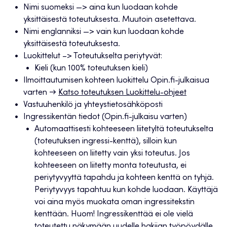
Nimi suomeksi —> aina kun luodaan kohde
yksittäisestä toteutuksesta. Muutoin asetettava.
Nimi englanniksi —> vain kun luodaan kohde
yksittäisestä toteutuksesta.
Luokittelut –> Toteutukselta periytyvät:
Kieli (kun 100% toteutuksen kieli)
Ilmoittautumisen kohteen luokittelu Opin.fi-julkaisua
varten →
Katso toteutuksen Luokittelu-ohjeet
Vastuuhenkilö ja yhteystietosähköposti
Ingressikentän tiedot (Opin.fi-julkaisu varten)
Automaattisesti kohteeseen liitetyltä toteutukselta
(toteutuksen ingressi-kenttä), silloin kun
kohteeseen on liitetty vain yksi toteutus. Jos
kohteeseen on liitetty monta toteutusta, ei
periytyvyyttä tapahdu ja kohteen kenttä on tyhjä.
Periytyvyys tapahtuu kun kohde luodaan. Käyttäjä
voi aina myös muokata oman ingressitekstin
kenttään. Huom! Ingressikenttää ei ole vielä
toteutettu näkymään uudelle hakijan työpöydälle.