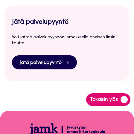
Jätä palvelupyyntö
Voit jättää palvelupyynnön lomakkeella oheisen linkin
kautta
Jätä palvelupyyntö
Siirry
Takaisin ylös
takaisin
sivun
alkuun
Peppi-
ohjeet