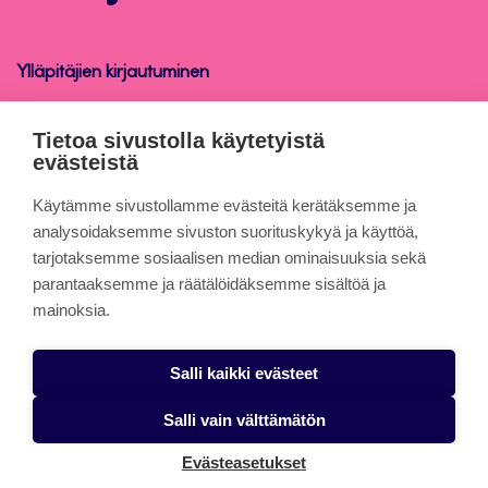
henkilökunnalle
Ylläpitäjien kirjautuminen
Peppi-ohjeet henkilökunnalle
Tietoa sivustolla käytetyistä
evästeistä
Tietoa sivuista
Käytämme sivustollamme evästeitä kerätäksemme ja
analysoidaksemme sivuston suorituskykyä ja käyttöä,
tarjotaksemme sosiaalisen median ominaisuuksia sekä
Evästeet
parantaaksemme ja räätälöidäksemme sisältöä ja
Saavutettavuusseloste
mainoksia.
Tietosuojaseloste
Salli kaikki evästeet
Alasottoilmoitus
Salli vain välttämätön
Evästeasetukset