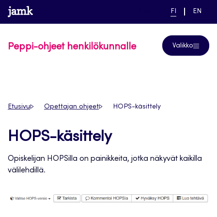
Siirry
www.jamk.fi
linkki pääsivustolle
NYKYINEN
VAIHDA
Help
FI
EN
suoraan
KIELI,
KIELTÄ,
SUOMI
ENGLIS
sisältöön
Peppi-ohjeet henkilökunnalle
Valikko
Etusivu
Opettajan ohjeet
HOPS-käsittely
HOPS-käsittely
Opiskelijan HOPSilla on painikkeita, jotka näkyvät kaikilla
välilehdillä.