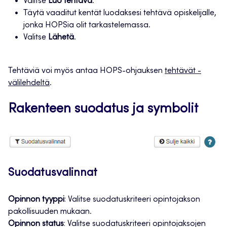
Valitse
Luo tehtävä
.
Täytä vaaditut kentät luodaksesi tehtävä opiskelijalle,
jonka HOPSia olit tarkastelemassa.
Valitse
Lähetä
.
Tehtäviä voi myös antaa HOPS-ohjauksen
tehtävät -
välilehdeltä
.
Rakenteen suodatus ja symbolit
Suodatusvalinnat
Opinnon tyyppi
: Valitse suodatuskriteeri opintojakson
pakollisuuden mukaan.
Opinnon status
: Valitse suodatuskriteeri opintojaksojen