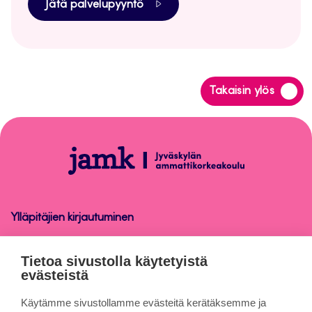
Jätä palvelupyyntö
Siirry
Takaisin ylös
takaisin
sivun
alkuun
Peppi-
ohjeet
henkilökunnalle
Ylläpitäjien kirjautuminen
Peppi-ohjeet henkilökunnalle
Tietoa sivustolla käytetyistä
evästeistä
Tietoa sivuista
Käytämme sivustollamme evästeitä kerätäksemme ja