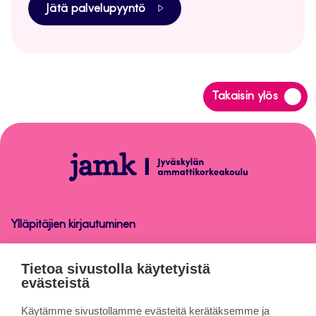
Jätä palvelupyyntö
Siirry
Takaisin ylös
takaisin
sivun
alkuun
Peppi-
ohjeet
henkilökunnalle
Ylläpitäjien kirjautuminen
Peppi-ohjeet henkilökunnalle
Tietoa sivustolla käytetyistä
evästeistä
Tietoa sivuista
Käytämme sivustollamme evästeitä kerätäksemme ja