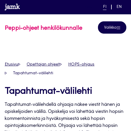
Siirry
www.jamk.fi
linkki pääsivustolle
NYKYINEN
VAIHDA
Help
FI
EN
suoraan
KIELI,
KIELTÄ,
SUOMI
ENGLIS
sisältöön
Peppi-ohjeet henkilökunnalle
Valikko
Etusivu
Opettajan ohjeet
HOPS-ohjaus
Tapahtumat-välilehti
Tapahtumat-välilehti
Tapahtumat-välilehdellä ohjaaja näkee viestit hänen ja
opiskelijoiden välillä. Opiskelija voi lähettää viestin hopsin
kommentoinnista ja hyväksymisestä sekä hopsin
opintojaksomerkinnöistä. Ohjaaja voi lähettää hopsiin