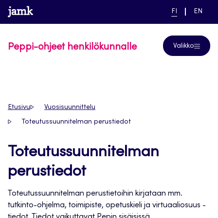
Siirry
www.jamk.fi
linkki pääsivustolle
NYKYINEN
VAIHDA
Help
FI
EN
suoraan
KIELI,
KIELTÄ,
SUOMI
ENGLIS
sisältöön
Peppi-ohjeet henkilökunnalle
Valikko
Etusivu
Vuosisuunnittelu
Toteutussuunnitelman perustiedot
Toteutussuunnitelman
perustiedot
Toteutussuunnitelman perustietoihin kirjataan mm.
tutkinto-ohjelma, toimipiste, opetuskieli ja virtuaaliosuus -
tiedot. Tiedot vaikuttavat Pepin sisäisissä