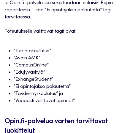
ja Opin.fi -palveluissa sekä tuodaan erilaisiin Pepin
raportteihin. Lisää ”Ei opintojakso palautetta” tagi
tarvittaessa.
Toteutukselle valittavat tagit ovat:
”Tutkintokoulutus”
”Avoin AMK”
”CampusOnline”
”EduJyväskylä”
”ExhangeStudent”
”Ei opintojakso palautetta”
”Täydennyskoulutus” ja
”Vapaasti valittavat opinnot”.
Opin.fi-palvelua varten tarvittavat
luokittelut