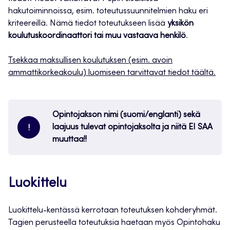
hakutoiminnoissa, esim. toteutussuunnitelmien haku eri
kriteereillä. Nämä tiedot toteutukseen lisää
yksikön
koulutuskoordinaattori tai muu vastaava henkilö
.
Tsekkaa maksullisen koulutuksen (esim. avoin
ammattikorkeakoulu) luomiseen tarvittavat tiedot täältä.
Opintojakson nimi (suomi/englanti) sekä
laajuus tulevat opintojaksolta ja niitä EI SAA
!
muuttaa!!
Luokittelu
Luokittelu-kentässä kerrotaan toteutuksen kohderyhmät.
Tagien perusteella toteutuksia haetaan myös Opintohaku