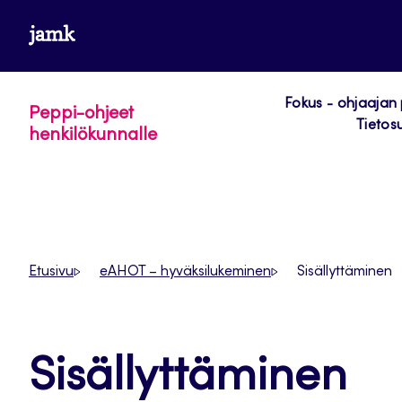
Siirry
www.jamk.fi
suoraan
sisältöön
Fokus - ohjaajan
Peppi-ohjeet
Tietos
henkilökunnalle
Etusivu
eAHOT – hyväksilukeminen
Sisällyttäminen
Sisällyttäminen