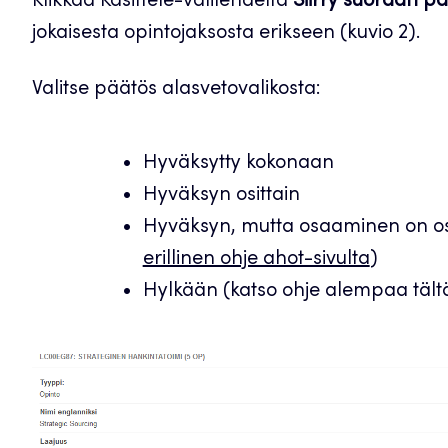
Klikkaa Käsittele-välilehdeltä
Siirry suoraan p
jokaisesta opintojaksosta erikseen (kuvio 2).
Valitse päätös alasvetovalikosta:
Hyväksytty kokonaan
Hyväksyn osittain
Hyväksyn, mutta osaaminen on oso
erillinen ohje ahot-sivulta
)
Hylkään (katso ohje alempaa tältä