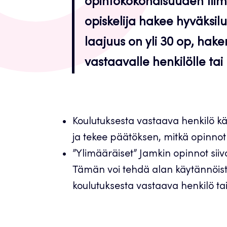
opintokokonaisuuden tiimi
opiskelija hakee hyväksi
laajuus on yli 30 op, hak
vastaavalle henkilölle ta
Koulutuksesta vastaava henkilö kä
ja tekee päätöksen, mitkä opinnot 
”Ylimääräiset” Jamkin opinnot siivo
Tämän voi tehdä alan käytännöistä
koulutuksesta vastaava henkilö tai