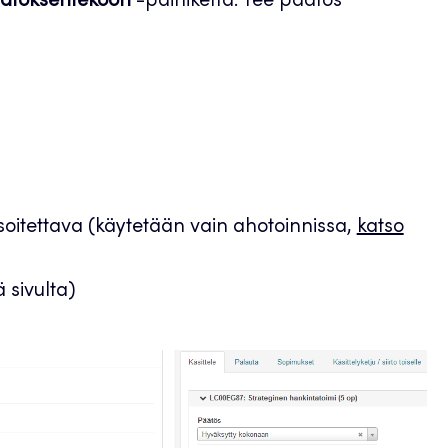
äätöksentekoon
-painiketta. Tee päätös
itettava (käytetään vain ahotoinnissa,
katso
 sivulta)