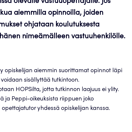
ssä olevalle vastuuopettajalle. Jos
lukua
aiemmilla opinnoilla
, joiden
emukset ohjataan koulutuksesta
i hänen nimeämälleen vastuuhenkilölle.
y opiskelijan aiemmin suorittamat opinnot läpi
voidaan sisällyttää tutkintoon.
taan HOPSilta, jotta tutkinnon laajuus ei ylity.
 ja Peppi-oikeuksista riippuen joko
 opettajatutor yhdessä opiskelijan kanssa.