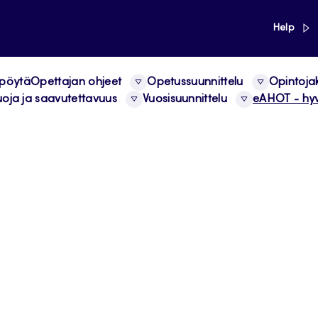
link
Help
 pöytä
Opettajan ohjeet
Opetussuunnittelu
Opintoja
uoja ja saavutettavuus
Vuosisuunnittelu
eAHOT - hyv