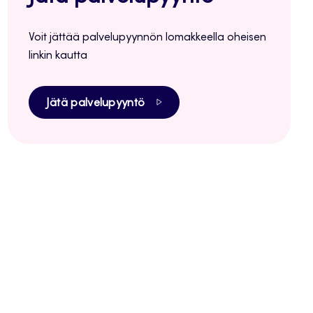
Voit jättää palvelupyynnön lomakkeella oheisen
linkin kautta
Jätä palvelupyyntö