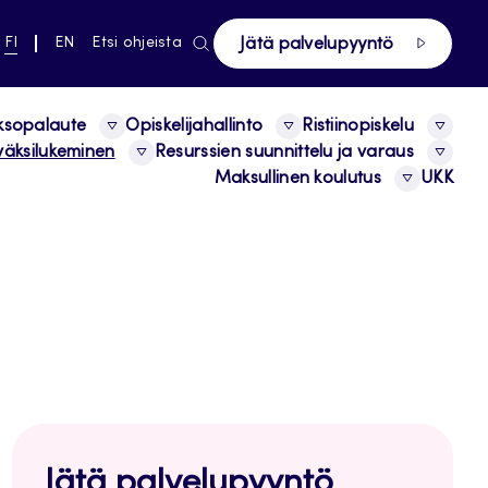
ki pääsivustolle
NYKYINEN
VAIHDA
FI
EN
Etsi ohjeista
Jätä palvelupyyntö
KIELI,
KIELTÄ,
SUOMI
ENGLISH
ksopalaute
Opiskelijahallinto
Ristiinopiskelu
äksilukeminen
Resurssien suunnittelu ja varaus
Maksullinen koulutus
UKK
Jätä palvelupyyntö