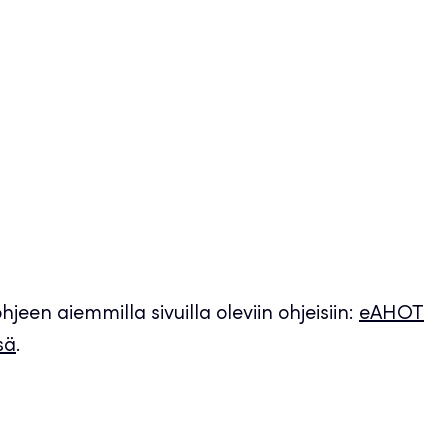
een aiemmilla sivuilla oleviin ohjeisiin:
eAHOT
sä
.