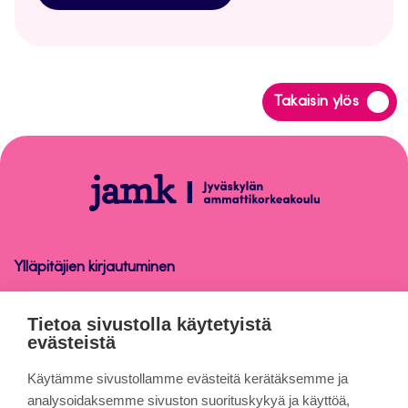
Siirry
Takaisin ylös
takaisin
sivun
alkuun
Peppi-
ohjeet
henkilökunnalle
Ylläpitäjien kirjautuminen
Peppi-ohjeet henkilökunnalle
Tietoa sivustolla käytetyistä
evästeistä
Tietoa sivuista
Käytämme sivustollamme evästeitä kerätäksemme ja
analysoidaksemme sivuston suorituskykyä ja käyttöä,