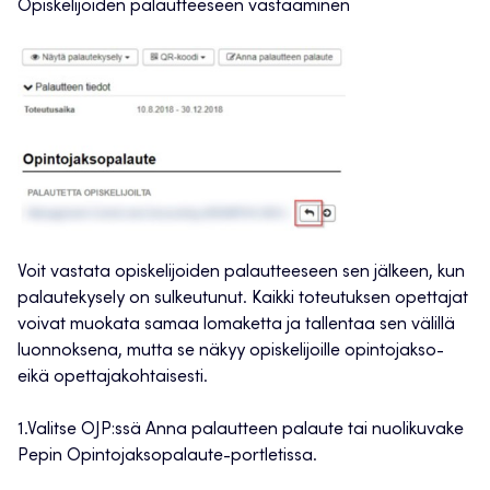
Opiskelijoiden palautteeseen vastaaminen
Voit vastata opiskelijoiden palautteeseen sen jälkeen, kun
palautekysely on sulkeutunut. Kaikki toteutuksen opettajat
voivat muokata samaa lomaketta ja tallentaa sen välillä
luonnoksena, mutta se näkyy opiskelijoille opintojakso-
eikä opettajakohtaisesti.
1.Valitse OJP:ssä Anna palautteen palaute tai nuolikuvake
Pepin Opintojaksopalaute-portletissa.