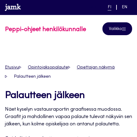
Siirry
www.jamk.fi
linkki pääsivustolle
NYKYINEN
VAIHDA
Help
FI
EN
suoraan
KIELI,
KIELTÄ,
SUOMI
ENGLIS
sisältöön
Peppi-ohjeet henkilökunnalle
Valikko
Etusivu
Opintojaksopalaute
Opettajan näkymä
Palautteen jälkeen
Palautteen jälkeen
Näet kyselyn vastausraportin graafisessa muodossa.
Graafit ja mahdollinen vapaa palaute tulevat näkyviin sen
jälkeen, kun kolme opiskelijaa on antanut palautetta.