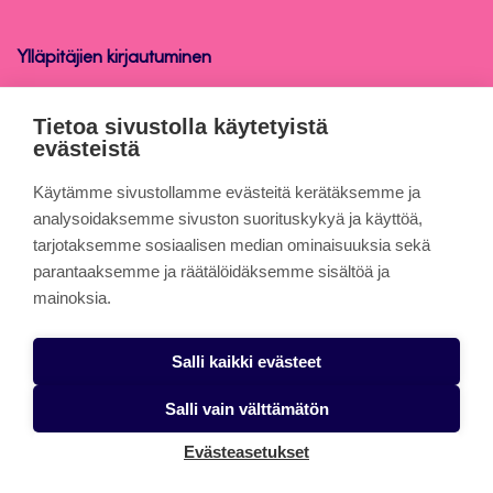
henkilökunnalle
Ylläpitäjien kirjautuminen
Peppi-ohjeet henkilökunnalle
Tietoa sivustolla käytetyistä
evästeistä
Tietoa sivuista
Käytämme sivustollamme evästeitä kerätäksemme ja
analysoidaksemme sivuston suorituskykyä ja käyttöä,
tarjotaksemme sosiaalisen median ominaisuuksia sekä
Evästeet
parantaaksemme ja räätälöidäksemme sisältöä ja
Saavutettavuusseloste
mainoksia.
Tietosuojaseloste
Salli kaikki evästeet
Alasottoilmoitus
Salli vain välttämätön
Evästeasetukset