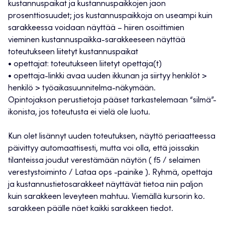
kustannuspaikat ja kustannuspaikkojen jaon
prosenttiosuudet; jos kustannuspaikkoja on useampi kuin
sarakkeessa voidaan näyttää – hiiren osoittimien
vieminen kustannuspaikka-sarakkeeseen näyttää
toteutukseen liitetyt kustannuspaikat
• opettajat: toteutukseen liitetyt opettaja(t)
• opettaja-linkki avaa uuden ikkunan ja siirtyy henkilöt >
henkilö > työaikasuunnitelma-näkymään.
Opintojakson perustietoja pääset tarkastelemaan “silmä”-
ikonista, jos toteutusta ei vielä ole luotu.
Kun olet lisännyt uuden toteutuksen, näyttö periaatteessa
päivittyy automaattisesti, mutta voi olla, että joissakin
tilanteissa joudut verestämään näytön ( f5 / selaimen
verestystoiminto / Lataa ops -painike ). Ryhmä, opettaja
ja kustannustietosarakkeet näyttävät tietoa niin paljon
kuin sarakkeen leveyteen mahtuu. Viemällä kursorin ko.
sarakkeen päälle näet kaikki sarakkeen tiedot.