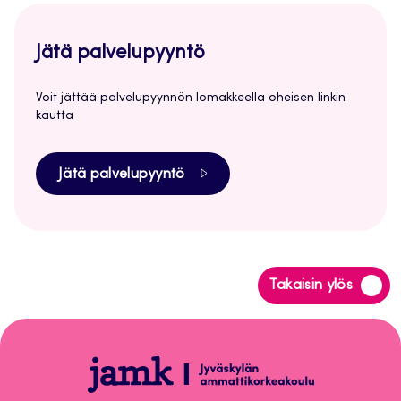
Jätä palvelupyyntö
Voit jättää palvelupyynnön lomakkeella oheisen linkin
kautta
Jätä palvelupyyntö
Siirry
Takaisin ylös
takaisin
sivun
alkuun
Peppi-
ohjeet