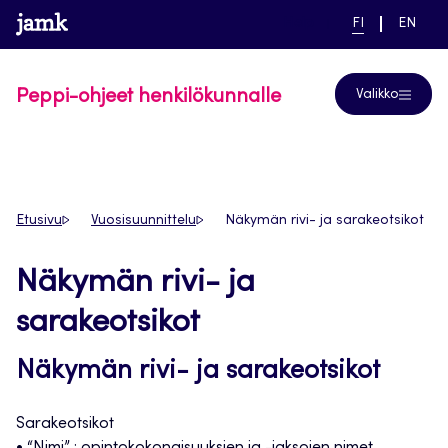
Siirry
www.jamk.fi
linkki pääsivustolle
NYKYINEN
VAIHDA
Help
FI
EN
suoraan
KIELI,
KIELTÄ,
SUOMI
ENGLIS
sisältöön
Peppi-ohjeet henkilökunnalle
Valikko
Etusivu
Vuosisuunnittelu
Näkymän rivi- ja sarakeotsikot
Näkymän rivi- ja
sarakeotsikot
Näkymän rivi- ja sarakeotsikot
Sarakeotsikot