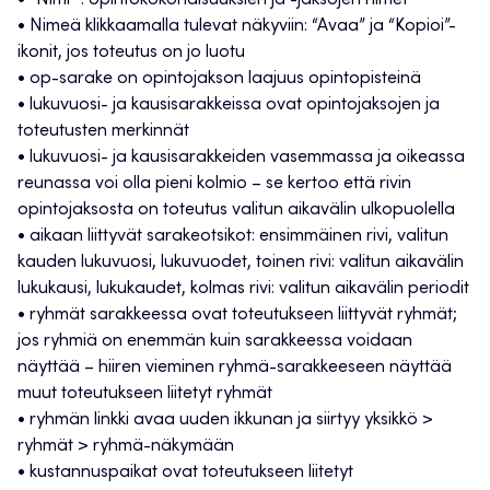
• “Nimi” : opintokokonaisuuksien ja -jaksojen nimet
• Nimeä klikkaamalla tulevat näkyviin: “Avaa” ja “Kopioi”-
ikonit, jos toteutus on jo luotu
• op-sarake on opintojakson laajuus opintopisteinä
• lukuvuosi- ja kausisarakkeissa ovat opintojaksojen ja
toteutusten merkinnät
• lukuvuosi- ja kausisarakkeiden vasemmassa ja oikeassa
reunassa voi olla pieni kolmio – se kertoo että rivin
opintojaksosta on toteutus valitun aikavälin ulkopuolella
• aikaan liittyvät sarakeotsikot: ensimmäinen rivi, valitun
kauden lukuvuosi, lukuvuodet, toinen rivi: valitun aikavälin
lukukausi, lukukaudet, kolmas rivi: valitun aikavälin periodit
• ryhmät sarakkeessa ovat toteutukseen liittyvät ryhmät;
jos ryhmiä on enemmän kuin sarakkeessa voidaan
näyttää – hiiren vieminen ryhmä-sarakkeeseen näyttää
muut toteutukseen liitetyt ryhmät
• ryhmän linkki avaa uuden ikkunan ja siirtyy yksikkö >
ryhmät > ryhmä-näkymään
• kustannuspaikat ovat toteutukseen liitetyt