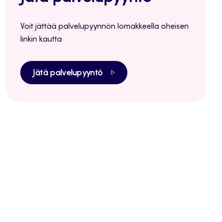
Voit jättää palvelupyynnön lomakkeella oheisen
linkin kautta
Jätä palvelupyyntö