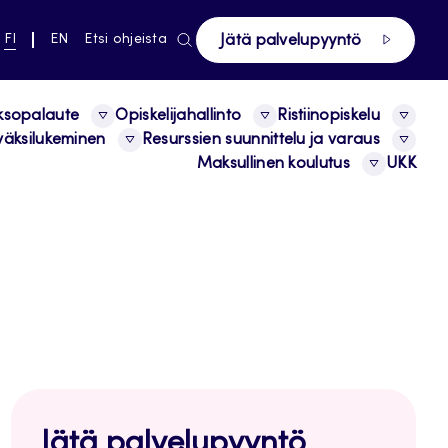
ki pääsivustolle
NYKYINEN
VAIHDA
FI
EN
Etsi ohjeista
Jätä palvelupyyntö
KIELI,
KIELTÄ,
SUOMI
ENGLISH
ksopalaute
Opiskelijahallinto
Ristiinopiskelu
äksilukeminen
Resurssien suunnittelu ja varaus
Maksullinen koulutus
UKK
Jätä palvelupyyntö