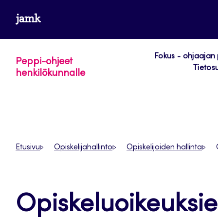
Siirry
www.jamk.fi
suoraan
sisältöön
Fokus - ohjaajan
Peppi-ohjeet
Tietos
henkilökunnalle
Etusivu
Opiskelijahallinto
Opiskelijoiden hallinta
Opiskeluoikeuksi