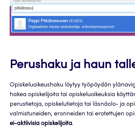
Perushaku ja haun tal
Opiskeluoikeushaku löytyy työpöydän ylänavigaa
hakea opiskelijoita tai opiskeluoikeuksia käytt
perustietoja, opiskelutietoja tai läsnäolo- ja o
valmistuneiden, eronneiden tai erotettujen opisk
ei-aktiivisia opiskelijoita
.