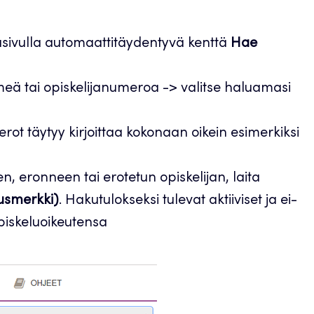
usivulla automaattitäydentyvä kenttä
Hae
imeä tai opiskelijanumeroa -> valitse haluamasi
erot täytyy kirjoittaa kokonaan oikein esimerkiksi
n, eronneen tai erotetun opiskelijan, laita
lusmerkki)
. Hakutulokseksi tulevat aktiiviset ja ei-
 opiskeluoikeutensa