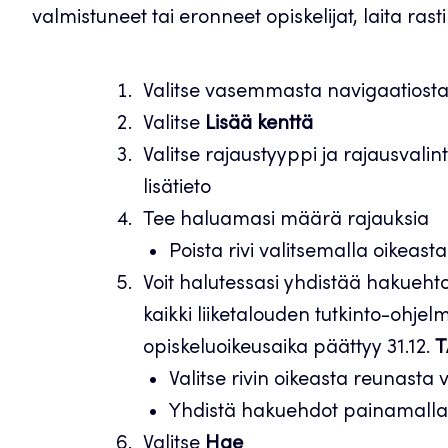
valmistuneet tai eronneet opiskelijat, laita ras
Valitse vasemmasta navigaatiost
Valitse
Lisää kenttä
Valitse rajaustyyppi ja rajausvalin
lisätieto
Tee haluamasi määrä rajauksia
Poista rivi valitsemalla oikeast
Voit halutessasi yhdistää hakuehto
kaikki liiketalouden tutkinto-ohjel
opiskeluoikeusaika päättyy 31.12.
T
Valitse rivin oikeasta reunasta v
Yhdistä hakuehdot painamall
Valitse
Hae