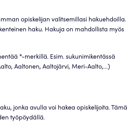
mman opiskelijan valitsemillasi hakuehdoilla.
akenteinen haku. Hakuja on mahdollista myös
entää *-merkillä. Esim. sukunimikentässä
alto, Aaltonen, Aaltojärvi, Meri-Aalto,…)
aku, jonka avulla voi hakea opiskelijoita. Tämä
den työpöydällä.