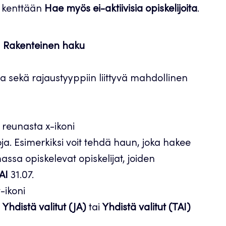
ti kenttään
Hae myös ei-aktiivisia opiskelijoita
.
a
Rakenteinen haku
ta sekä rajaustyyppiin liittyvä mahdollinen
a reunasta x-ikoni
ja. Esimerkiksi voit tehdä haun, joka hakee
massa opiskelevat opiskelijat, joiden
AI
31.07.
-ikoni
a
Yhdistä valitut (JA)
tai
Yhdistä valitut (TAI)