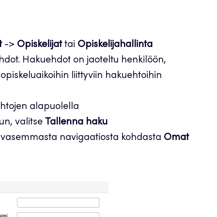
t
->
Opiskelijat
tai
Opiskelijahallinta
ehdot. Hakuehdot on jaoteltu henkilöön,
opiskeluaikoihin liittyviin hakuehtoihin
htojen alapuolella
un, valitse
Tallenna haku
sä vasemmasta navigaatiosta kohdasta
Omat