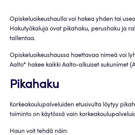
Opiskeluoikeushaulla voi hakea yhden tai usea
Hakutyökaluja ovat pikahaku, perushaku ja r
tallentaa.
Opiskeluoikeushaussa haettavaa nimeä voi lyh
Aalto* hakee kaikki Aalto-alkuiset sukunimet (A
Pikahaku
Korkeakoulupalveluiden etusivulta löytyy pikah
toiminto on käytössä vain korkeakoulupalvelui
Haun voit tehdä näin: