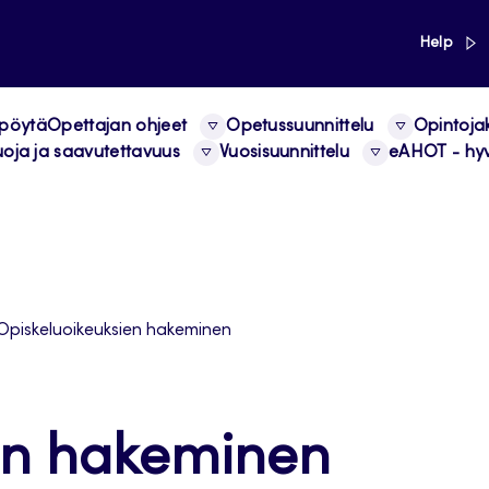
link
Help
 pöytä
Opettajan ohjeet
Opetussuunnittelu
Opintoja
uoja ja saavutettavuus
Vuosisuunnittelu
eAHOT - hyv
Opiskeluoikeuksien hakeminen
en hakeminen