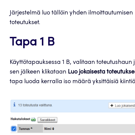
Järjestelmä luo tällöin yhden ilmoittautumisen 
toteutukset.
Tapa 1 B
Käyttötapauksessa 1 B, valitaan toteutushaun j
sen jälkeen klikataan
Luo jokaisesta toteutuks
tapa luoda kerralla iso määrä yksittäisiä kiint