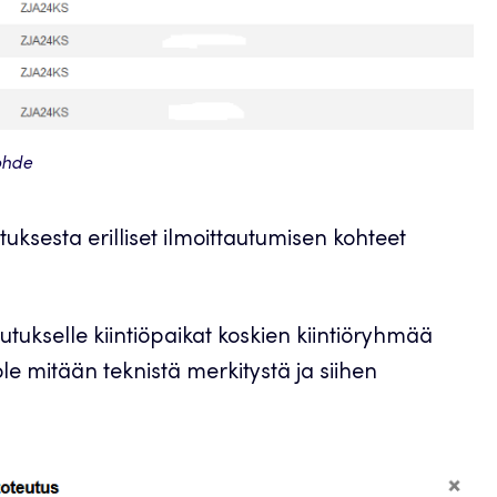
ohde
utuksesta erilliset ilmoittautumisen kohteet
tukselle kiintiöpaikat koskien kiintiöryhmää
 ole mitään teknistä merkitystä ja siihen