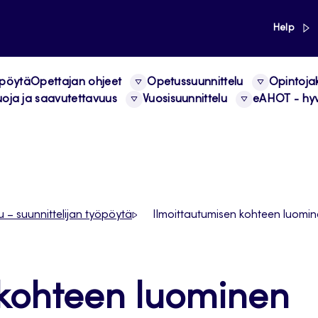
link
Help
 pöytä
Opettajan ohjeet
Opetussuunnittelu
Opintoja
uoja ja saavutettavuus
Vuosisuunnittelu
eAHOT - hyv
u – suunnittelijan työpöytä
Ilmoittautumisen kohteen luomi
 kohteen luominen