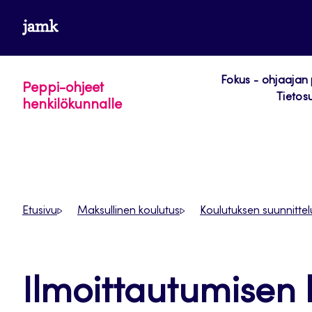
Siirry
www.jamk.fi
suoraan
sisältöön
Fokus - ohjaajan
Peppi-ohjeet
Tietos
henkilökunnalle
Etusivu
Maksullinen koulutus
Koulutuksen suunnittel
Ilmoittautumisen