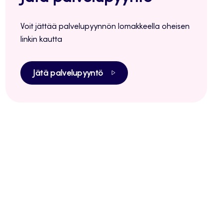
Voit jättää palvelupyynnön lomakkeella oheisen
linkin kautta
Jätä palvelupyyntö