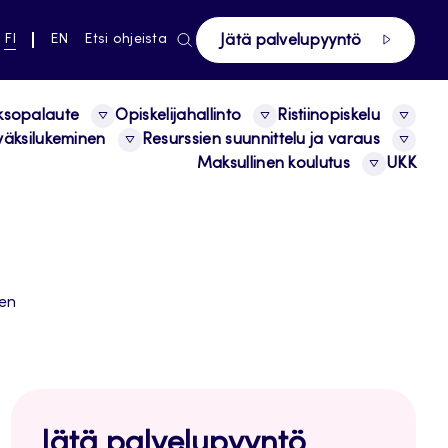
ki pääsivustolle
NYKYINEN
VAIHDA
FI
EN
Etsi ohjeista
Jätä palvelupyyntö
KIELI,
KIELTÄ,
SUOMI
ENGLISH
ksopalaute
Opiskelijahallinto
Ristiinopiskelu
äksilukeminen
Resurssien suunnittelu ja varaus
Maksullinen koulutus
UKK
nen
Jätä palvelupyyntö