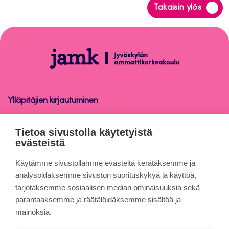
Siirry
Takaisin ylös
takaisin
sivun
alkuun
Peppi-
ohjeet
henkilökunnalle
Ylläpitäjien kirjautuminen
Peppi-ohjeet henkilökunnalle
Tietoa sivustolla käytetyistä
evästeistä
Tietoa sivuista
Käytämme sivustollamme evästeitä kerätäksemme ja
analysoidaksemme sivuston suorituskykyä ja käyttöä,
tarjotaksemme sosiaalisen median ominaisuuksia sekä
Evästeet
parantaaksemme ja räätälöidäksemme sisältöä ja
Saavutettavuusseloste
mainoksia.