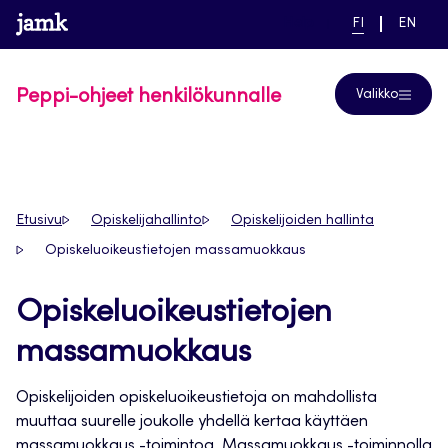
Siirry
www.jamk.fi
linkki pääsivustolle
NYKYINEN
VAIHDA
Help
FI
EN
suoraan
KIELI,
KIELTÄ,
SUOMI
ENGLIS
sisältöön
Peppi-ohjeet henkilökunnalle
Valikko
Etusivu
Opiskelijahallinto
Opiskelijoiden hallinta
Opiskeluoikeustietojen massamuokkaus
Opiskeluoikeustietojen
massamuokkaus
Opiskelijoiden opiskeluoikeustietoja on mahdollista
muuttaa suurelle joukolle yhdellä kertaa käyttäen
massamuokkaus -toimintoa. Massamuokkaus -toiminnolla