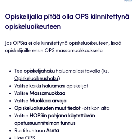
Opiskelijalla pitää olla OPS kiinnitettynä
opiskeluoikeuteen
Jos OPSia ei ole kiinnitettynä opiskeluoikeuteen, lisää
opiskelijoille ensin OPS massamuokkauksella
Tee
opiskelijahaku
haluamallasi tavalla (ks.
Opiskeluoikeushaku
)
Valitse kaikki haluamasi opiskelijat
Valitse
Massamuokkaa
Valitse
Muokkaa arvoja
Opiskeluoikeuden muut tiedot
-otsikon alta
Valitse
HOPSin pohjana käytettävän
opetussuunnitelman tunnus
Rasti kohtaan
Aseta
Hae OPS