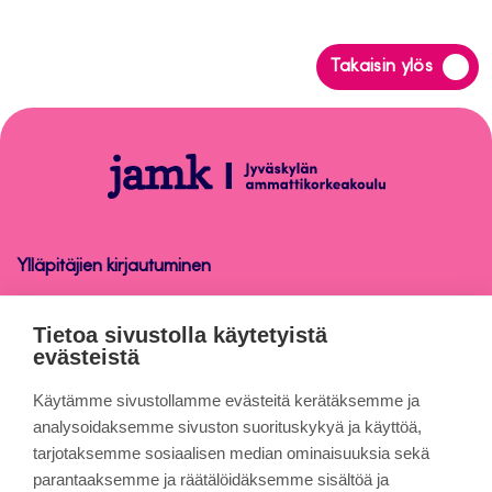
Siirry
Takaisin ylös
takaisin
sivun
alkuun
Peppi-
ohjeet
henkilökunnalle
Ylläpitäjien kirjautuminen
Peppi-ohjeet henkilökunnalle
Tietoa sivustolla käytetyistä
evästeistä
Tietoa sivuista
Käytämme sivustollamme evästeitä kerätäksemme ja
analysoidaksemme sivuston suorituskykyä ja käyttöä,
tarjotaksemme sosiaalisen median ominaisuuksia sekä
Evästeet
parantaaksemme ja räätälöidäksemme sisältöä ja