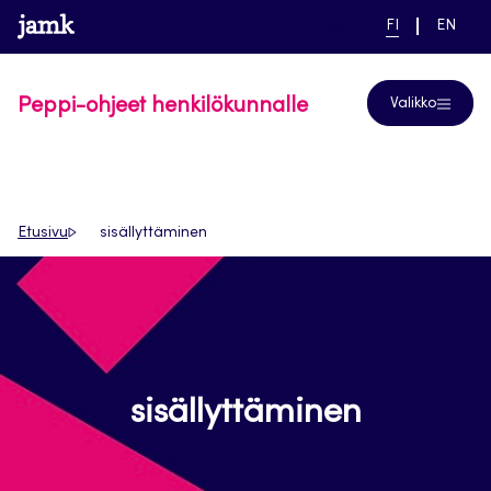
Siirry
www.jamk.fi
linkki pääsivustolle
NYKYINEN
VAIHDA
Help
FI
EN
suoraan
KIELI,
KIELTÄ,
SUOMI
ENGLIS
sisältöön
Peppi-ohjeet henkilökunnalle
Valikko
Etusivu
sisällyttäminen
sisällyttäminen