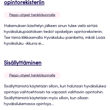
Avautuu
opintorekisteriin
uuteen
Peppi-ohjeet henkilökunnalle
välilehteen
Hakemuksen käsittelyn jälkeen sinun tulee vielä siirtää
hyväksilukupäätöksen tiedot opiskelijan opintorekisteriin.
Tee tämä klikkaamalla Hyväksiluku-painiketta, mikäli Lisää
hyväksiluku -ikkuna ei...
Avautuu
Sisällyttäminen
uuteen
Peppi-ohjeet henkilökunnalle
välilehteen
Sisällyttämistä käytetään silloin, kun halutaan hyväksilukea
opintoja vaihtoehtoisiin tai vapaasti valittaviin opintoihin.
Sisällyttämistä käytetään myös silloin, kun ollaan
hyväksilukemassa opintoja...